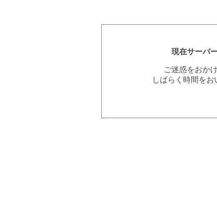
現在サーバ
ご迷惑をおか
しばらく時間をお