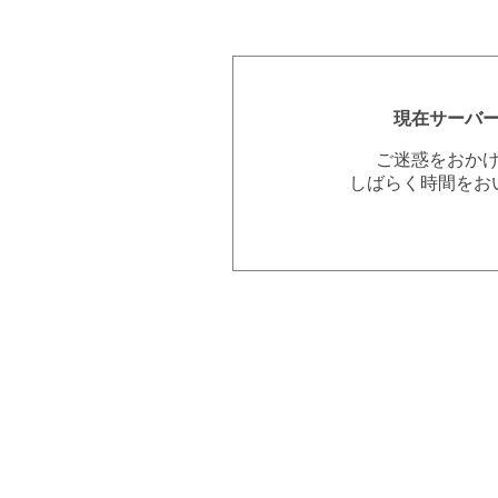
現在サーバ
ご迷惑をおか
しばらく時間をお