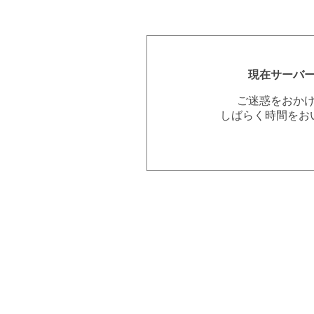
現在サーバ
ご迷惑をおか
しばらく時間をお