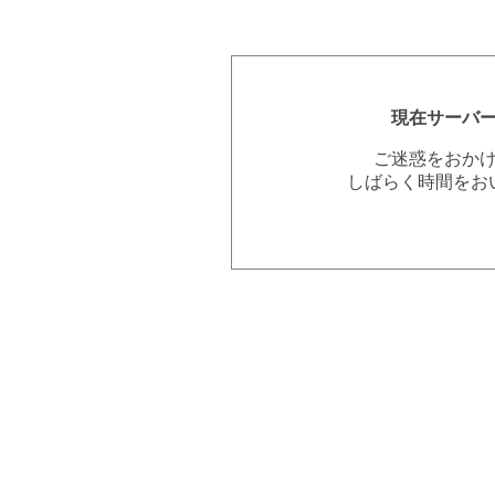
現在サーバ
ご迷惑をおか
しばらく時間をお