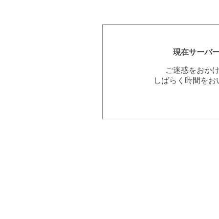
現在サーバ
ご迷惑をおか
しばらく時間をお