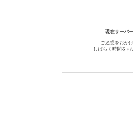
現在サーバ
ご迷惑をおか
しばらく時間をお