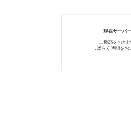
現在サーバ
ご迷惑をおか
しばらく時間をお