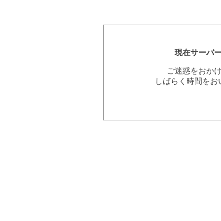
現在サーバ
ご迷惑をおか
しばらく時間をお