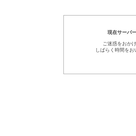
現在サーバ
ご迷惑をおか
しばらく時間をお