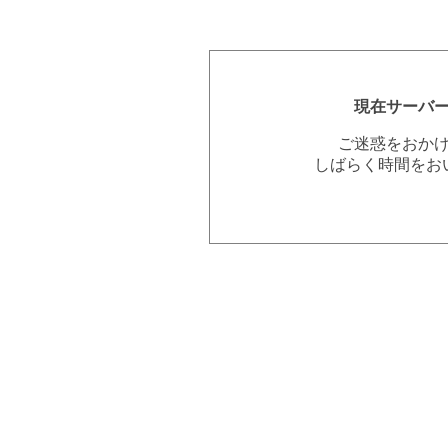
現在サーバ
ご迷惑をおか
しばらく時間をお