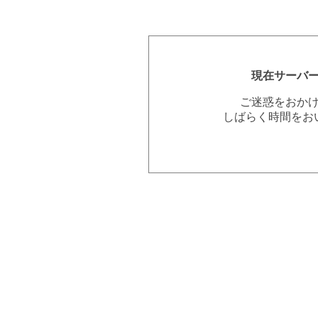
現在サーバ
ご迷惑をおか
しばらく時間をお