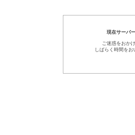
現在サーバ
ご迷惑をおか
しばらく時間をお