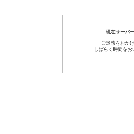
現在サーバ
ご迷惑をおか
しばらく時間をお