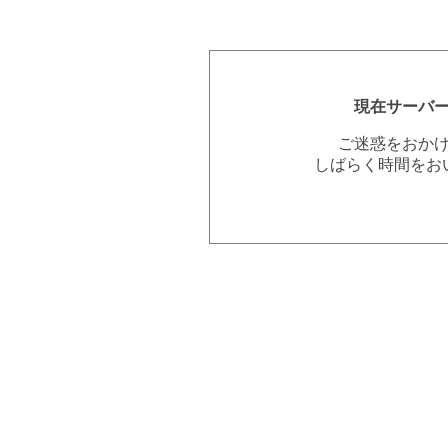
現在サーバ
ご迷惑をおか
しばらく時間をお