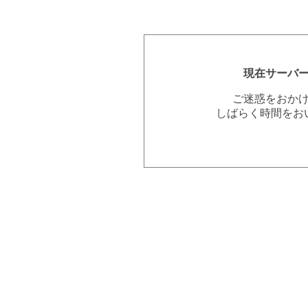
現在サーバ
ご迷惑をおか
しばらく時間をお