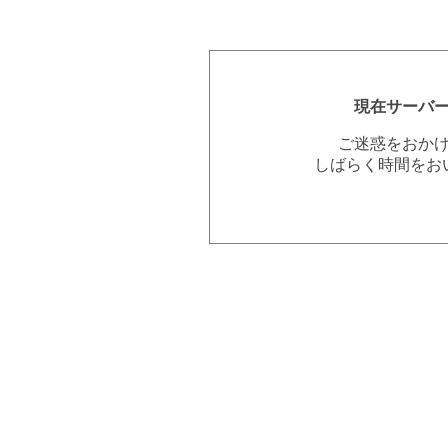
現在サーバ
ご迷惑をおか
しばらく時間をお