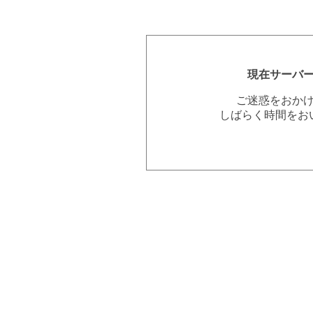
現在サーバ
ご迷惑をおか
しばらく時間をお