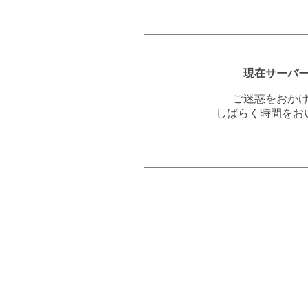
現在サーバ
ご迷惑をおか
しばらく時間をお