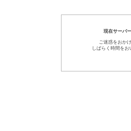
現在サーバ
ご迷惑をおか
しばらく時間をお