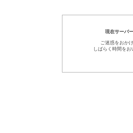
現在サーバ
ご迷惑をおか
しばらく時間をお