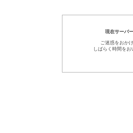
現在サーバ
ご迷惑をおか
しばらく時間をお