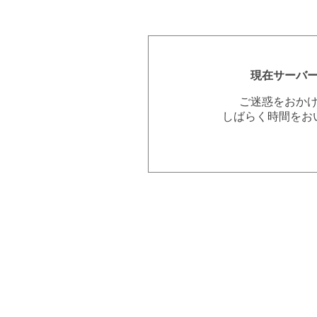
現在サーバ
ご迷惑をおか
しばらく時間をお