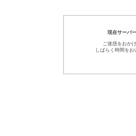
現在サーバ
ご迷惑をおか
しばらく時間をお