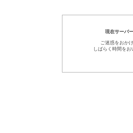
現在サーバ
ご迷惑をおか
しばらく時間をお