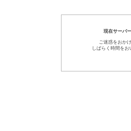
現在サーバ
ご迷惑をおか
しばらく時間をお