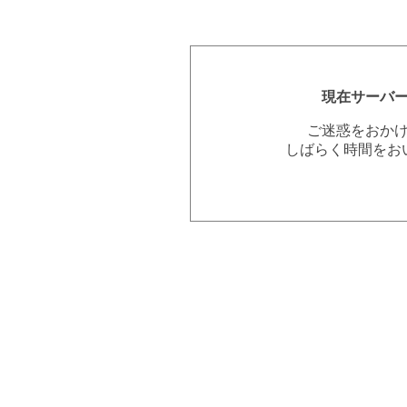
現在サーバ
ご迷惑をおか
しばらく時間をお