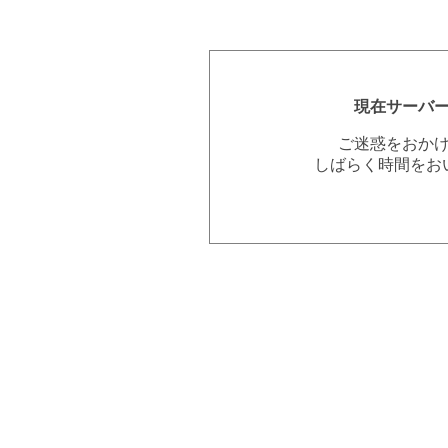
現在サーバ
ご迷惑をおか
しばらく時間をお