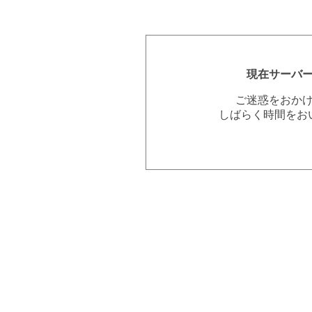
現在サーバ
ご迷惑をおか
しばらく時間をお