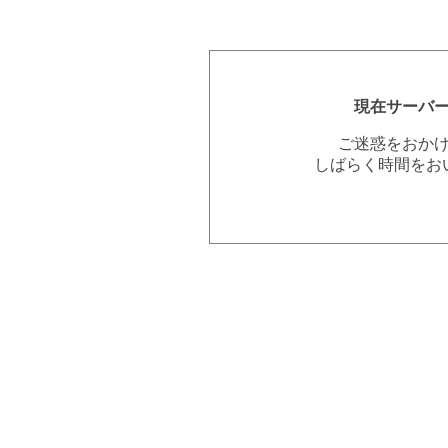
現在サーバ
ご迷惑をおか
しばらく時間をお