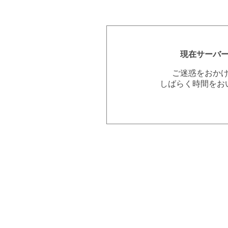
現在サーバ
ご迷惑をおか
しばらく時間をお