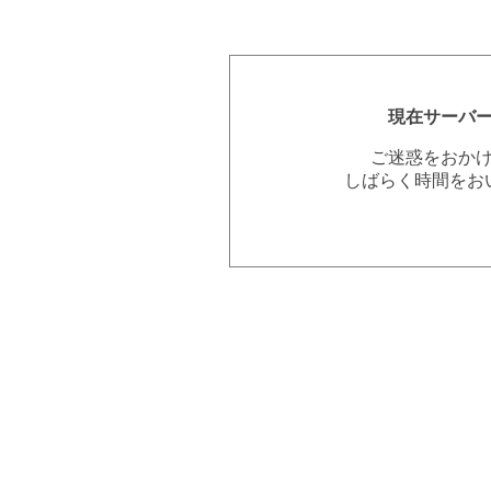
現在サーバ
ご迷惑をおか
しばらく時間をお