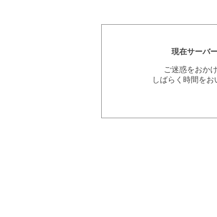
現在サーバ
ご迷惑をおか
しばらく時間をお