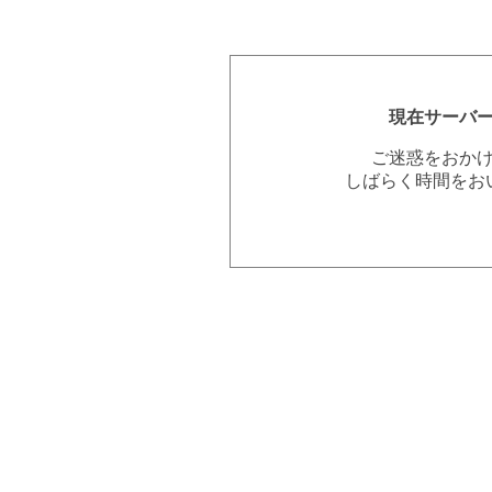
現在サーバ
ご迷惑をおか
しばらく時間をお