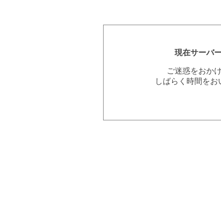
現在サーバ
ご迷惑をおか
しばらく時間をお