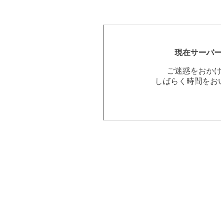
現在サーバ
ご迷惑をおか
しばらく時間をお