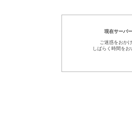
現在サーバ
ご迷惑をおか
しばらく時間をお