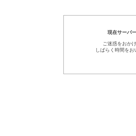
現在サーバ
ご迷惑をおか
しばらく時間をお