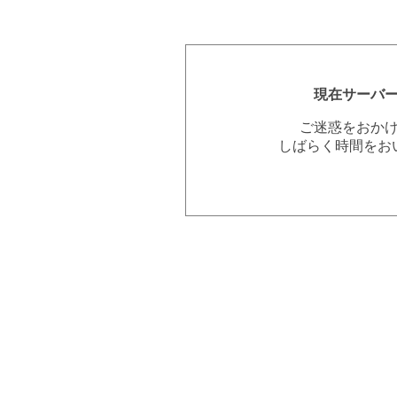
現在サーバ
ご迷惑をおか
しばらく時間をお