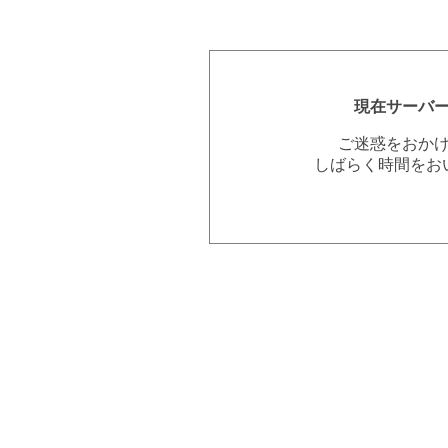
現在サーバ
ご迷惑をおか
しばらく時間をお