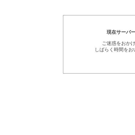
現在サーバ
ご迷惑をおか
しばらく時間をお