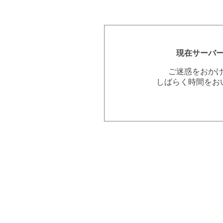
現在サーバ
ご迷惑をおか
しばらく時間をお