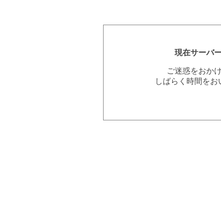
現在サーバ
ご迷惑をおか
しばらく時間をお