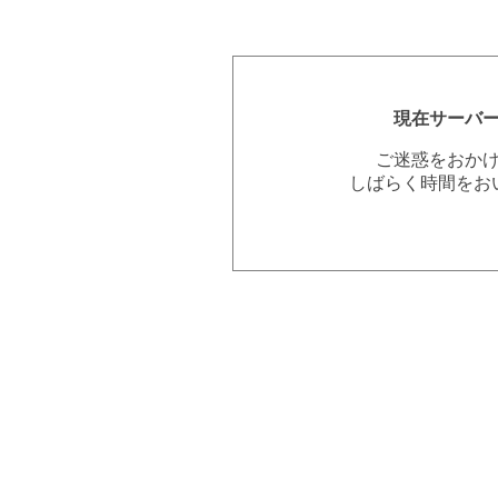
現在サーバ
ご迷惑をおか
しばらく時間をお