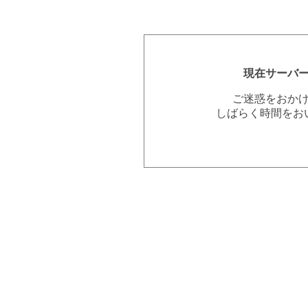
現在サーバ
ご迷惑をおか
しばらく時間をお