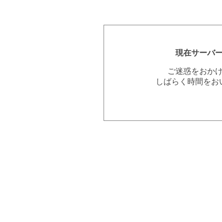
現在サーバ
ご迷惑をおか
しばらく時間をお