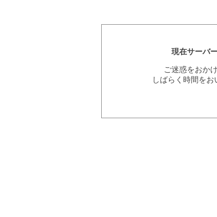
現在サーバ
ご迷惑をおか
しばらく時間をお