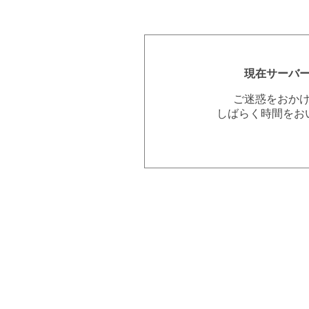
現在サーバ
ご迷惑をおか
しばらく時間をお