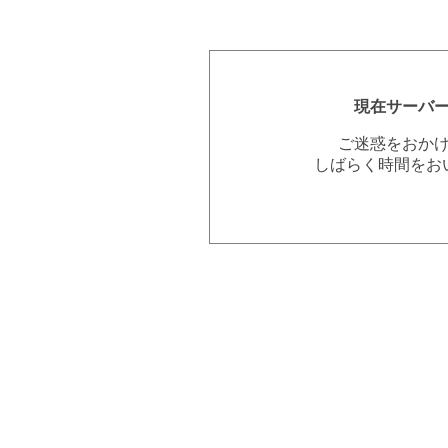
現在サーバ
ご迷惑をおか
しばらく時間をお