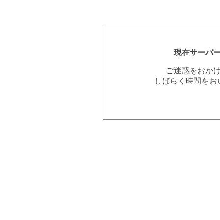
現在サーバ
ご迷惑をおか
しばらく時間をお