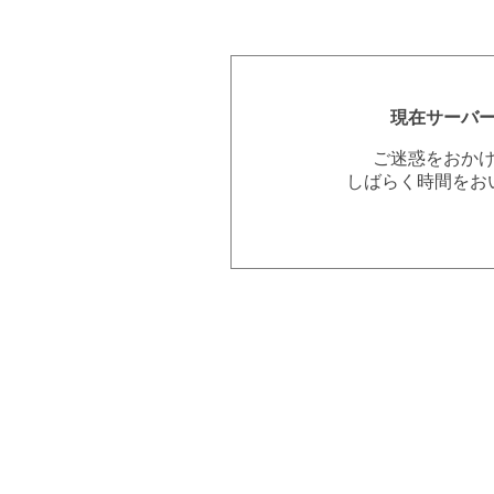
現在サーバ
ご迷惑をおか
しばらく時間をお